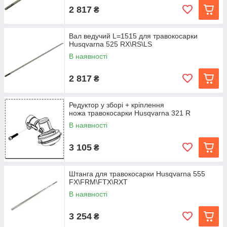
2 817
₴
Вал ведучий L=1515 для травокосарки
Husqvarna 525 RX\RS\LS
В наявності
2 817
₴
Редуктор у зборі + кріплення
ножа травокосарки Husqvarna 321 R
В наявності
3 105
₴
Штанга для травокосарки Husqvarna 555
FX\FRM\FTX\RXT
В наявності
3 254
₴