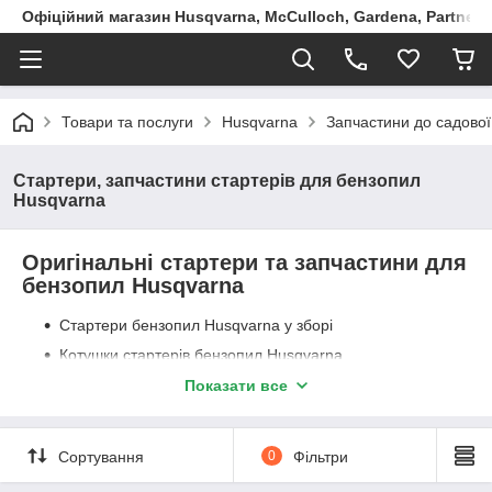
Офіційний магазин Husqvarna, McCulloch, Gardena, Partner в
Товари та послуги
Husqvarna
Запчастини до садової
Стартери, запчастини стартерів для бензопил
Husqvarna
Оригінальні стартери та запчастини для
бензопил Husqvarna
Стартери бензопил Husqvarna у зборі
Котушки стартерів бензопил Husqvarna
Пружини стартерів для бензопил Husqvarna
Показати все
Ручки стартерів для бензопил Husqvarna
Шнури для стартерів бензопил Husqvarna
Сортування
0
Фільтри