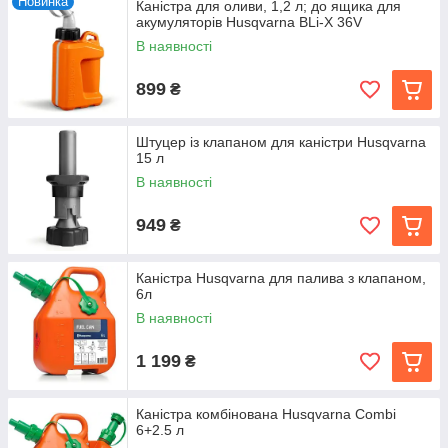
Новинка
Каністра для оливи, 1,2 л; до ящика для
акумуляторів Husqvarna BLi-X 36V
В наявності
899
₴
Штуцер із клапаном для каністри Husqvarna
15 л
В наявності
949
₴
Каністра Husqvarna для палива з клапаном,
6л
В наявності
1 199
₴
Каністра комбінована Husqvarna Combi
6+2.5 л