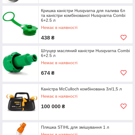
Кришка каністри Husqvarna для палива 6л
та каністри комбінованої Husqvarna Combi
6+2.5 л
Немає в наявності
438
₴
Штуцер масляний каністри Husqvarna Combi
6+2.5 л
Немає в наявності
674
₴
Каністра McCulloch комбінована 3л/1,5 л
Немає в наявності
100 000
₴
Пляшка STIHL для змішування 1 л
Немає в наявності