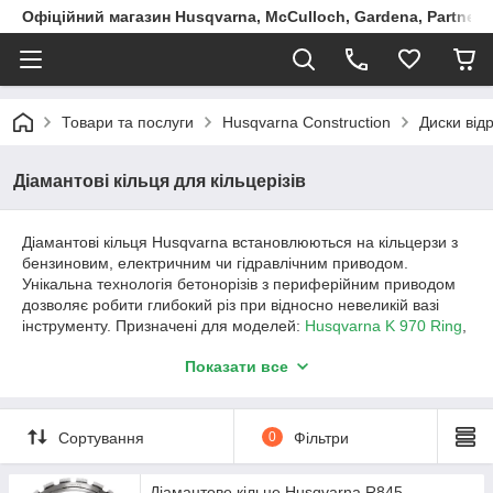
Офіційний магазин Husqvarna, McCulloch, Gardena, Partner в
Товари та послуги
Husqvarna Construction
Диски відр
Діамантові кільця для кільцерізів
Діамантові кільця Husqvarna встановлюються на кільцерзи з
бензиновим, електричним чи гідравлічним приводом.
Унікальна технологія бетонорізів з периферійним приводом
дозволяє робити глибокий різ при відносно невеликій вазі
інструменту. Призначені для моделей:
Husqvarna K 970 Ring
,
Husqvarna K 6500 Ring
,
Husqvarna K 3600MK II
.
Показати все
Серія Husqvarna R1220/R1245 Diagrip™
КІЛЬЦЯ ВИЩОЇ ЯКОСТІ З РЕВОЛЮЦІЙНОЮ
Сортування
0
Фільтри
ТЕХНОЛОГІЄЮ Diagrip™
Diagrip™ - технологія, що забезпечує чудову
Діамантове кільце Husqvarna R845