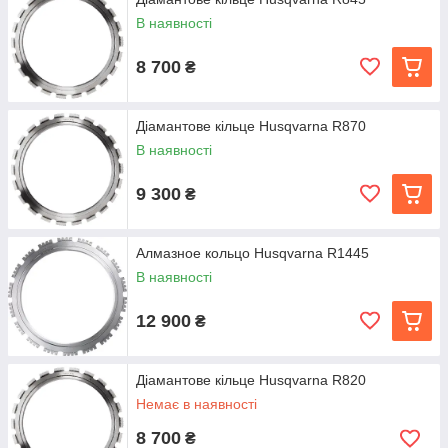
продуктивність, збільшений термін служби і швидку
В наявності
чисту різання.
Сегменти більшої довжини підвищують жорсткість
8 700
₴
кільця. Воно стає більш стабільним, що полегшує
різання по прямій.
Конструкція сегмента "чотири в одному" покращує
Діамантове кільце Husqvarna R870
охолодження і сприяє видалення шламу, що
В наявності
позитивно позначається на швидкості і терміні
служби.
9 300
₴
Самозаточувальні сегменти забезпечують
вільне різання незалежно від напрямку обертання
ріжучого диска.
Алмазное кольцо Husqvarna R1445
Всі кільця для кольцерезов поставляються з
В наявності
запатентованим приводним роликом.
12 900
₴
Діамантове кільце Husqvarna R820
Немає в наявності
8 700
₴