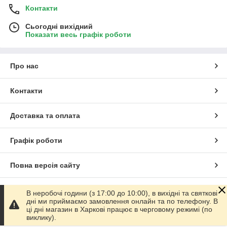
Контакти
Сьогодні вихідний
Показати весь графік роботи
Про нас
Контакти
Доставка та оплата
Графік роботи
Повна версія сайту
Сайт створено на маркетплейсі
Prom.ua
В неробочі години (з 17:00 до 10:00), в вихідні та святкові
дні ми приймаємо замовлення онлайн та по телефону. В
ці дні магазин в Харкові працює в черговому режимі (по
Політика конфіденційності
виклику).