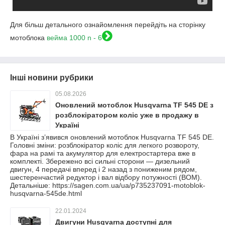
Для більш детального ознайомлення перейдіть на сторінку
мотоблока
вейма 1000 n - 6
Інші новини рубрики
05.08.2026
Оновлений мотоблок Husqvarna TF 545 DE з
розблокіратором коліс уже в продажу в
Україні
В Україні з’явився оновлений мотоблок Husqvarna TF 545 DE.
Головні зміни: розблокіратор коліс для легкого розвороту,
фара на рамі та акумулятор для електростартера вже в
комплекті. Збережено всі сильні сторони — дизельний
двигун, 4 передачі вперед і 2 назад з пониженим рядом,
шестеренчастий редуктор і вал відбору потужності (ВОМ).
Детальніше: https://sagen.com.ua/ua/p735237091-motoblok-
husqvarna-545de.html
22.01.2024
Двигуни Husqvarna доступні для