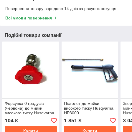
Повернення товару впродовж 14 днів за рахунок покупця
Всі умови повернення
Подібні товари компанії
Форсунка 0 градусів
Пістолет до мийки
Звор
(червона) до мийки
високого тиску Husqvarna
мийк
високого тиску Husqvarna
HP3000
Husq
HP3000
104
1 851
3 0
₴
₴
Купити
Купити