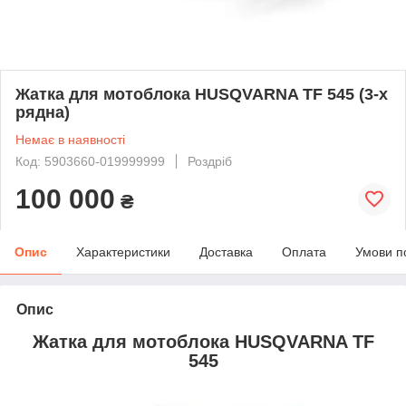
Жатка для мотоблока HUSQVARNA TF 545 (3-х
рядна)
Немає в наявності
Код: 5903660-019999999
Роздріб
100 000
₴
Опис
Характеристики
Доставка
Оплата
Умови п
Опис
Жатка для мотоблока HUSQVARNA TF
545