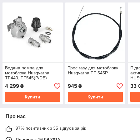
Водяна помпа для
Трос газу для мотоблоку
Підг
мотоблока Husqvarna
Husqvarna TF 545Р
акти
TF440, TF545(P/DE)
HUS
(патрубки 80мм)
TF54
4 299
945
33 
₴
₴
Купити
Купити
Про нас
97% позитивних з 35 відгуків за рік
Працює з 16.09.2015