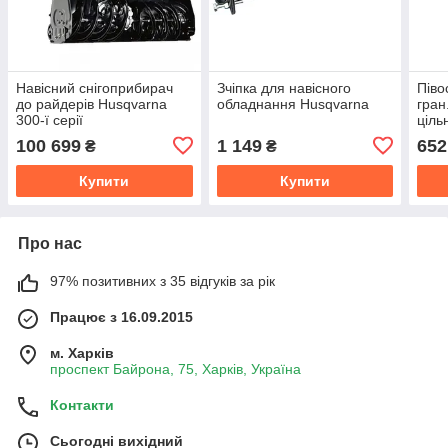
Навісний снігоприбирач
Зчіпка для навісного
Піво
до райдерів Husqvarna
обладнання Husqvarna
гран
300-ї серії
ціль
довж
100 699
1 149
652
₴
₴
Купити
Купити
Про нас
97% позитивних з 35 відгуків за рік
Працює з 16.09.2015
м. Харків
проспект Байрона, 75, Харків, Україна
Контакти
Сьогодні вихідний