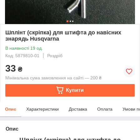
Шплінт (скріпка) для штифта до навісних
знарядь Husqvarna
В наявності 19 од.
Код: 5879810-01
Роздріб
33
₴
Мінімальна сума замовлення на сайті — 200 ₴
Купити
Опис
Характеристики
Доставка
Оплата
Умови п
Опис
Шплінт (скріпка) для штифта до