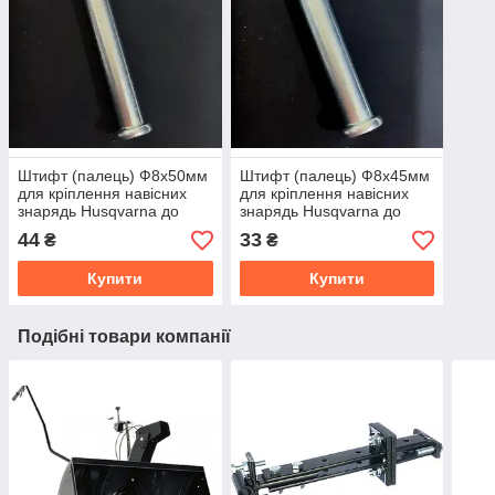
Штифт (палець) Ф8x50мм
Штифт (палець) Ф8x45мм
для кріплення навісних
для кріплення навісних
знарядь Husqvarna до
знарядь Husqvarna до
зчіпки
зчіпки
44
33
₴
₴
Купити
Купити
Подібні товари компанії