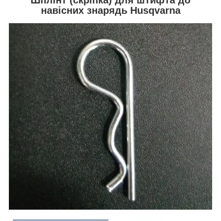
навісних знарядь Husqvarna