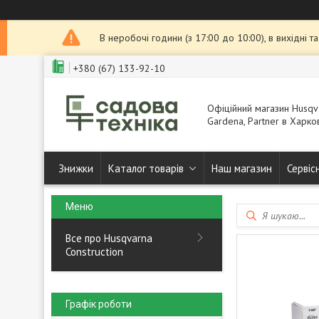
В неробочі години (з 17:00 до 10:00), в вихідні 
+380 (67) 133-92-10
Офіційний магазин Husqva
Gardena, Partner в Харков
Знижки
Каталог товарів
Наш магазин
Сервіс
Все про Husqvarna
Construction
Графік роботи