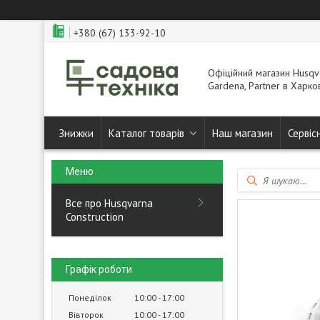
+380 (67) 133-92-10
Офіційний магазин Husqva
Gardena, Partner в Харков
Знижки
Каталог товарів
Наш магазин
Сервіс
Все про Husqvarna
Construction
Графік роботи
Понеділок
10:00
17:00
Вівторок
10:00
17:00