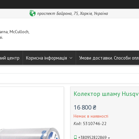
проспект Байрона, 75, Харків, Україна
rna, McCulloch,
і.
ний центр
Корисна інформація
Умови доставки. Способи опл
Колектор шламу Husqv
16 800 ₴
Немає в наявності
Код:
5310746-22
+380952822869