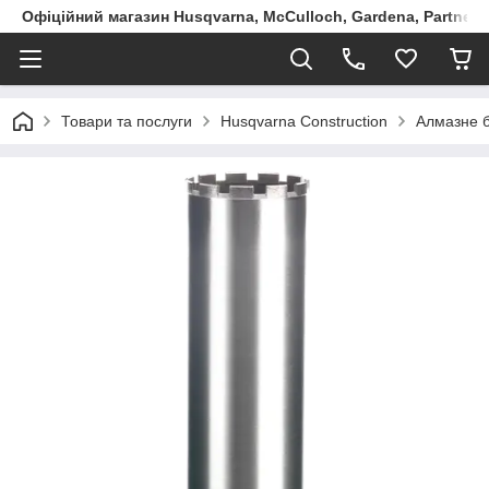
Офіційний магазин Husqvarna, McCulloch, Gardena, Partner в
Товари та послуги
Husqvarna Construction
Алмазне б