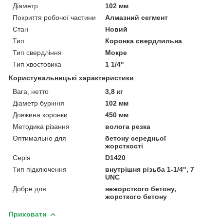
Діаметр
102 мм
Покриття робочої частини
Алмазний сегмент
Стан
Новий
Тип
Коронка свердлильна
Тип свердління
Мокре
Тип хвостовика
1 1/4"
Користувальницькі характеристики
Вага, нетто
3,8 кг
Діаметр буріння
102 мм
Довжина коронки
450 мм
Методика різання
волога резка
Оптимально для
бетону середньої
жорсткості
Серія
D1420
Тип підключення
внутрішня різьба 1-1/4", 7
UNC
Добре для
нежорсткого бетону,
жорсткого бетону
Приховати