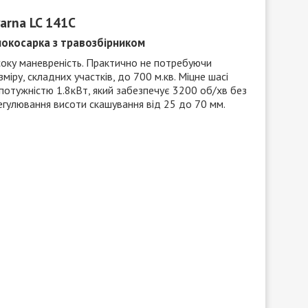
arna LC 141C
онокосарка з травозбірником
исоку маневреність. Практично не потребуючи
міру, складних участків, до 700 м.кв. Міцне шасі
р потужністю
1.8кВт, який забезпечує 3200 об/хв
без
регулювання висоти скашування від 25 до 70 мм.