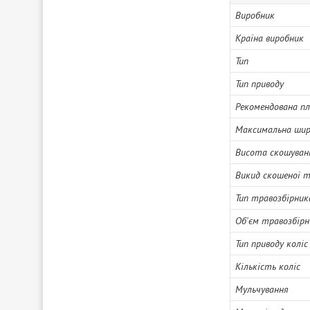
Виробник
Країна виробник
Тип
Тип приводу
Рекомендована п
Максимальна шир
Висота скошуван
Викид скошеної 
Тип травозбірник
Об'єм травозбірн
Тип приводу коліс
Кількість коліс
Мульчування