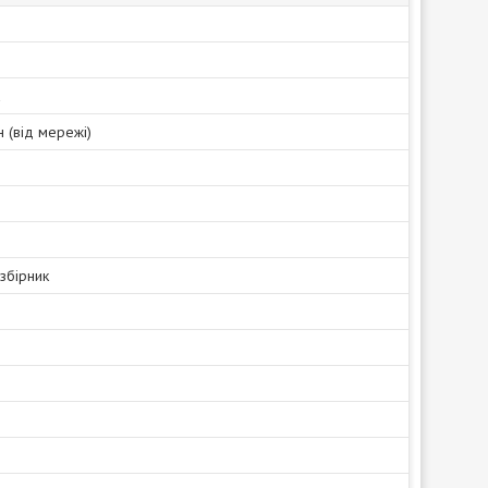
а
 (від мережі)
збірник