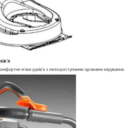
ків'я
комфортне м'яке руків'я з легкодоступними органами керування.