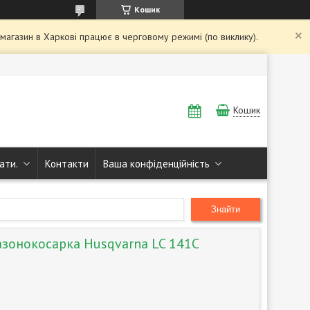
Кошик
і магазин в Харкові працює в черговому режимі (по виклику).
Кошик
ати.
Контакти
Ваша конфіденційність
Знайти
азонокосарка Husqvarna LC 141C