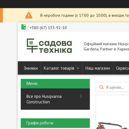
В неробочі години (з 17:00 до 10:00), в вихідні 
+380 (67) 133-92-10
Офіційний магазин Husqva
Gardena, Partner в Харков
Знижки
Каталог товарів
Наш магазин
Сервіс
Все про Husqvarna
Construction
Графік роботи