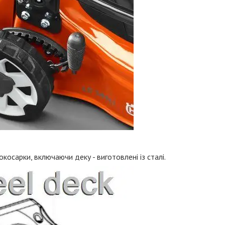
окосарки, включаючи деку - виготовлені із сталі.