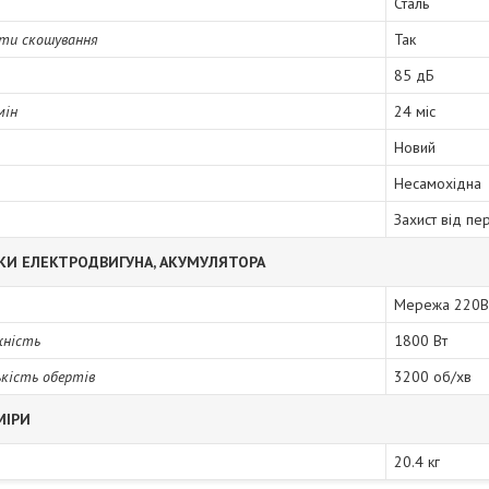
Сталь
оти скошування
Так
85 дБ
мін
24 міс
Новий
Несамохідна
Захист від пе
КИ ЕЛЕКТРОДВИГУНА, АКУМУЛЯТОРА
Мережа 220В
жність
1800 Вт
кість обертів
3200 об/хв
МІРИ
20.4 кг