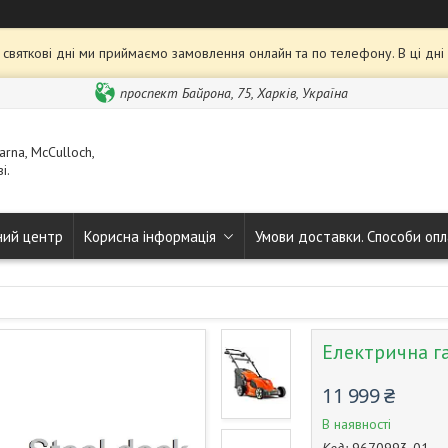
та святкові дні ми приймаємо замовлення онлайн та по телефону. В ці дн
проспект Байрона, 75, Харків, Україна
rna, McCulloch,
і.
ний центр
Корисна інформація
Умови доставки. Способи опл
Електрична г
11 999 ₴
В наявності