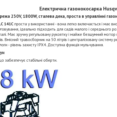
Електрична газонокосарка Husqv
режа 230V, 1800W, сталева дека, проста в управлінні газ
LC 141C
проста у використанні - вона легко включається і має в
говування, ідеально підходить для садів малого і середнього роз
сталі. Має зручну регульовану рукоятку і майже безшумний мото
в. Вмісний травосборник на 50 літрів і централізовану систему 
оги - рівень захисту IPX4. Доступна функція мульчування.
ун
що забезпечує стабільні оберти.