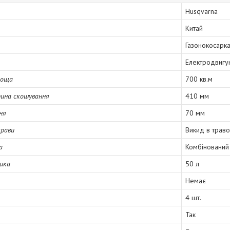
Husqvarna
Китай
Газонокосарк
Електродвигун
лоща
700 кв.м
ина скошування
410 мм
ня
70 мм
трави
Викид в траво
а
Комбінований
ика
50 л
Немає
4 шт.
Так