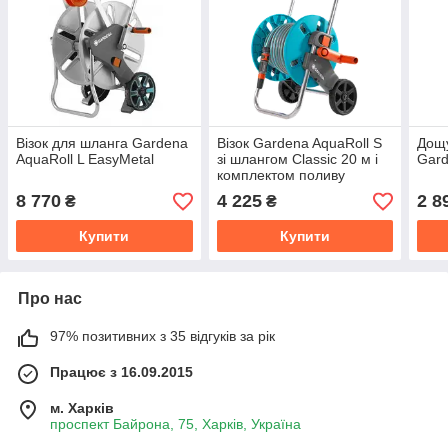
Візок для шланга Gardena
Візок Gardena AquaRoll S
Дощ
AquaRoll L EasyMetal
зі шлангом Classic 20 м і
Gar
комплектом поливу
8 770
4 225
2 8
₴
₴
Купити
Купити
Про нас
97% позитивних з 35 відгуків за рік
Працює з 16.09.2015
м. Харків
проспект Байрона, 75, Харків, Україна