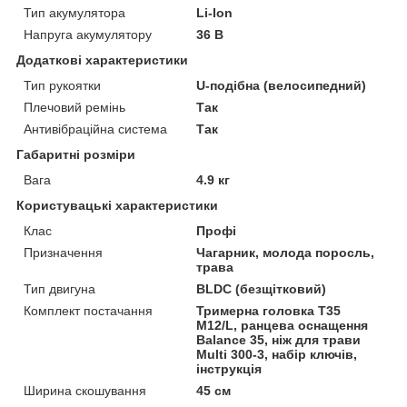
Тип акумулятора
Li-Ion
Напруга акумулятору
36 В
Додаткові характеристики
Тип рукоятки
U-подібна (велосипедний)
Плечовий ремінь
Так
Антивібраційна система
Так
Габаритні розміри
Вага
4.9 кг
Користувацькі характеристики
Клас
Профі
Призначення
Чагарник, молода поросль,
трава
Тип двигуна
BLDC (безщітковий)
Комплект постачання
Тримерна головка T35
M12/L, ранцева оснащення
Balance 35, ніж для трави
Multi 300-3, набір ключів,
інструкція
Ширина скошування
45 см