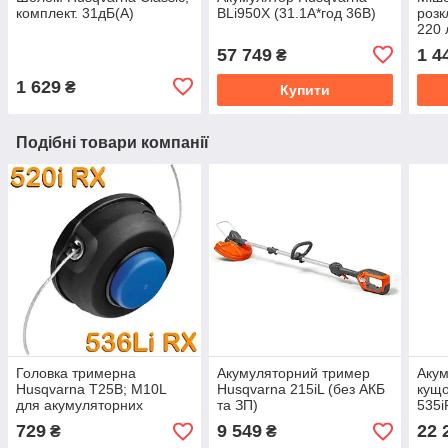
комплект. 31дБ(А)
BLi950X (31.1А*год 36В)
розк
220 
57 749
1 4
₴
1 629
₴
Купити
Подібні товари компанії
Головка тримерна
Акумуляторний тример
Акум
Husqvarna T25B; М10L
Husqvarna 215iL (без АКБ
кущ
для акумуляторних
та ЗП)
535i
травокосарок 536LiRx,
729
9 549
22 
₴
₴
520iRx