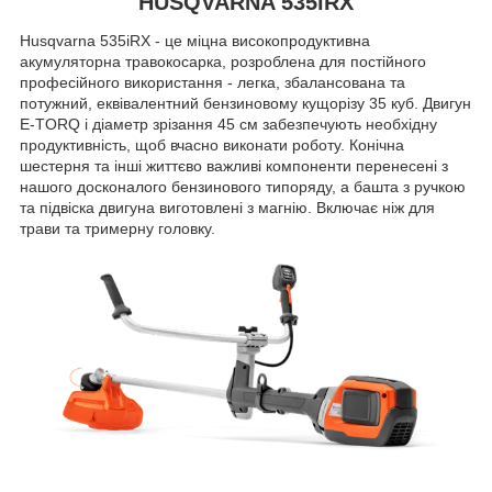
HUSQVARNA 535iRX
Husqvarna 535iRX - це міцна високопродуктивна
акумуляторна травокосарка, розроблена для постійного
професійного використання - легка, збалансована та
потужний, еквівалентний бензиновому кущорізу 35 куб. Двигун
E-TORQ і діаметр зрізання 45 см забезпечують необхідну
продуктивність, щоб вчасно виконати роботу. Конічна
шестерня та інші життєво важливі компоненти перенесені з
нашого досконалого бензинового типоряду, а башта з ручкою
та підвіска двигуна виготовлені з магнію. Включає ніж для
трави та тримерну головку.