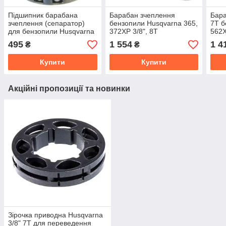
Підшипник барабана
Барабан зчеплення
Бара
зчеплення (сепаратор)
бензопили Husqvarna 365,
7T б
для бензопили Husqvarna
372XP 3/8", 8T
562X
365, 372XP, 565, 585,
495
1 554
1 4
₴
₴
592XP
Купити
Купити
Акційні пропозиції та новинки
Зірочка приводна Husqvarna
3/8" 7T для переведення