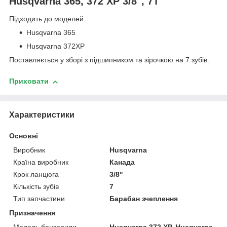
Husqvarna 365, 372 XP 3/8", 7T
Підходить до моделей:
Husqvarna 365
Husqvarna 372XP
Поставляється у зборі з підшипником та зірочкою на 7 зубів.
Приховати
Характеристики
Основні
Виробник
Husqvarna
Країна виробник
Канада
Крок ланцюга
3/8''
Кількість зубів
7
Тип запчастини
Барабан зчеплення
Призначення
Модель бензопили
Husqvarna 372 XP, Husqvarna