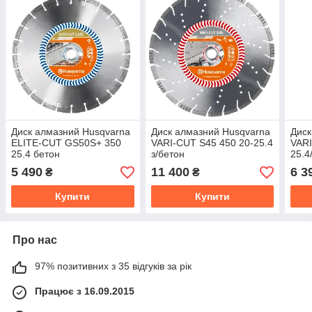
Диск алмазний Husqvarna
Диск алмазний Husqvarna
Диск
ELITE-CUT GS50S+ 350
VARI-CUT S45 450 20-25.4
VARI
25.4 бетон
з/бетон
25.4
5 490
11 400
6 3
₴
₴
Купити
Купити
Про нас
97% позитивних з 35 відгуків за рік
Працює з 16.09.2015