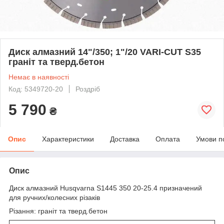
Диск алмазний 14"/350; 1"/20 VARI-CUT S35
граніт та тверд.бетон
Немає в наявності
Код: 5349720-20
Роздріб
5 790
₴
Опис
Характеристики
Доставка
Оплата
Умови п
Опис
Диск алмазний Husqvarna S1445 350 20-25.4 призначений
для ручних/колесних різаків
Різання: граніт та тверд.бетон