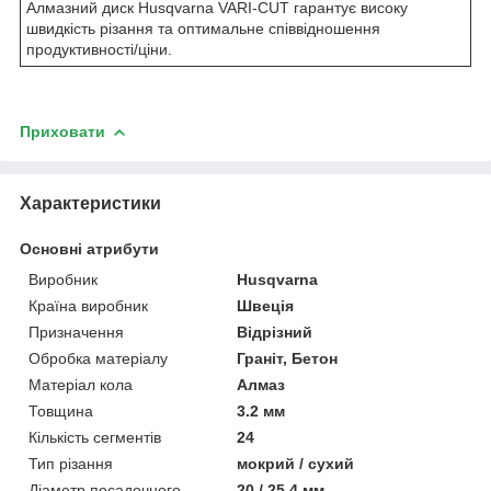
Алмазний диск Husqvarna VARI-CUT гарантує високу
швидкість різання та оптимальне співвідношення
продуктивності/ціни.
Приховати
Характеристики
Основні атрибути
Виробник
Husqvarna
Країна виробник
Швеція
Призначення
Відрізний
Обробка матеріалу
Граніт, Бетон
Матеріал кола
Алмаз
Товщина
3.2 мм
Кількість сегментів
24
Тип різання
мокрий / сухий
Діаметр посадочного
20 / 25,4 мм