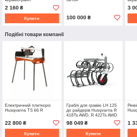
2 160
3 0
₴
100 000
₴
Купити
Подібні товари компанії
Електричний плиткоріз
Граблі для гравію LH 125
Ремі
Husqvarna TS 66 R
до райдерів Husqvarna R
Husq
418Ts AWD, R 422Ts AWD
22 800
98 049
1 3
₴
₴
Купити
Купити