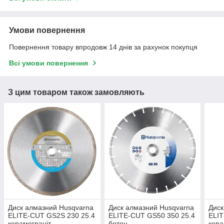
Умови повернення
Повернення товару впродовж 14 днів за рахунок покупця
Всі умови повернення
З цим товаром також замовляють
Диск алмазний Husqvarna
Диск алмазний Husqvarna
Диск
ELITE-CUT GS2S 230 25.4
ELITE-CUT GS50 350 25.4
ELIT
керамограніт
бетон
кера