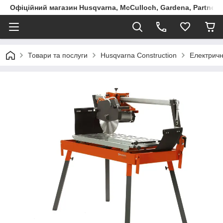
Офіційний магазин Husqvarna, McCulloch, Gardena, Partner в
Товари та послуги
Husqvarna Construction
Електричн