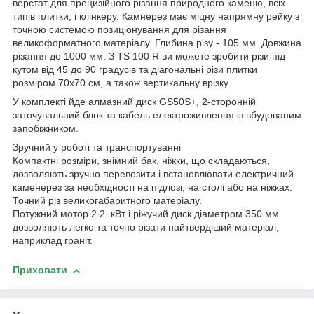
верстат для прецизійного різання природного каменю, всіх
типів плитки, і клінкеру. Камнерез має міцну напрямну рейку з
точною системою позиціонування для різання
великоформатного матеріалу. Глибина різу - 105 мм. Довжина
різання до 1000 мм. З TS 100 R ви можете зробити різи під
кутом від 45 до 90 градусів та діагональні різи плитки
розміром 70х70 см, а також вертикальну врізку.
У комплекті йде алмазний диск GS50S+, 2-сторонній
заточувальний блок та кабель електроживлення із вбудованим
запобіжником.
Зручний у роботі та транспортуванні
Компактні розміри, знімний бак, ніжки, що складаються,
дозволяють зручно перевозити і встановлювати електричний
каменерез за необхідності на підлозі, на столі або на ніжках.
Точний різ великогабаритного матеріалу.
Потужний мотор 2.2. кВт і ріжучий диск діаметром 350 мм
дозволяють легко та точно різати найтвердіший матеріал,
наприклад граніт.
Приховати