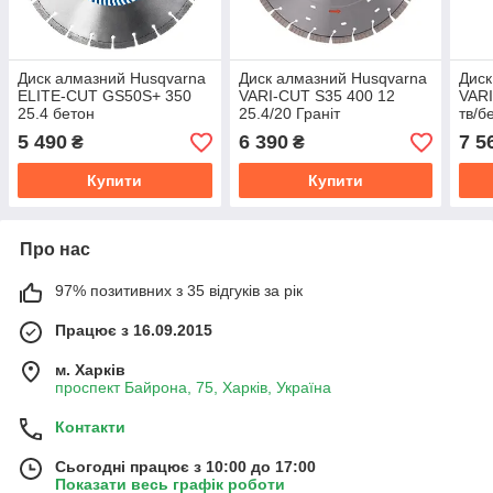
Диск алмазний Husqvarna
Диск алмазний Husqvarna
Диск
ELITE-CUT GS50S+ 350
VARI-CUT S35 400 12
VARI
25.4 бетон
25.4/20 Граніт
тв/б
5 490
6 390
7 5
₴
₴
Купити
Купити
Про нас
97% позитивних з 35 відгуків за рік
Працює з 16.09.2015
м. Харків
проспект Байрона, 75, Харків, Україна
Контакти
Сьогодні працює з 10:00 до 17:00
Показати весь графік роботи