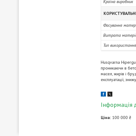
Країна виробник
КОРИСТУВАЛЬН
Фасування матері
Витрата матері
Тип використанн
Husqvarna Hipergu
проникаючи в бетон
масел, жирів і бр
експлуатації, зниж
Інформація 
Ціна:
100 000 ₴