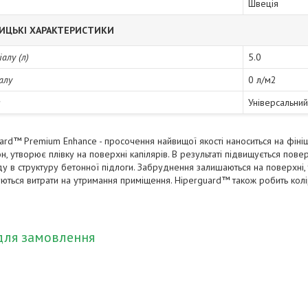
Швеція
ИЦЬКІ ХАРАКТЕРИСТИКИ
алу (л)
5.0
алу
0 л/м2
я
Універсальний
ard
™
Premium Enhance - просочення найвищої якості наноситься на фін
, утворює плівку на поверхні капілярів. В результаті підвищується пов
уду в структуру бетонної підлоги. Забруднення залишаються на поверхні
уються витрати на утримання приміщення. Hiperguard
™
також робить кол
для замовлення