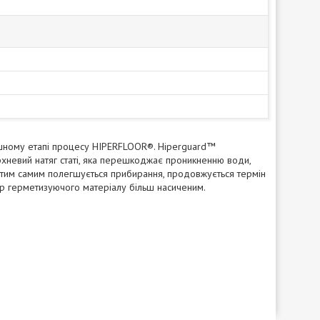
ішному етапі процесу HIPERFLOOR®. Hiperguard
™
ерхневий натяг статі, яка перешкоджає проникненню води,
, тим самим полегшується прибирання, продовжується термін
ір герметизуючого матеріалу більш насиченим.