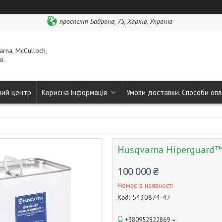
проспект Байрона, 75, Харків, Україна
rna, McCulloch,
і.
ний центр
Корисна інформація
Умови доставки. Способи опл
Husqvarna Hiperguard™
100 000 ₴
Немає в наявності
Код:
5430874-47
+380952822869