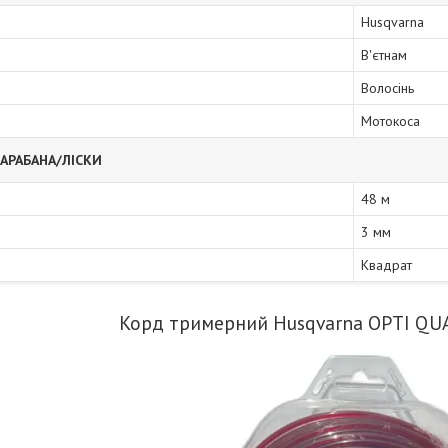
Husqvarna
В'єтнам
Волосінь
Мотокоса
АРАБАНА/ЛІСКИ
48 м
3 мм
Квадрат
Корд тримерний Husqvarna OPTI QU