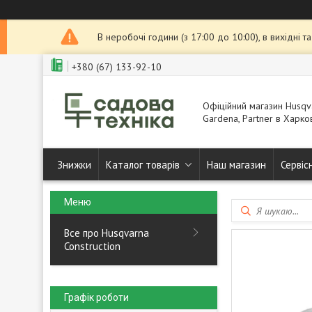
В неробочі години (з 17:00 до 10:00), в вихідні 
+380 (67) 133-92-10
Офіційний магазин Husqva
Gardena, Partner в Харков
Знижки
Каталог товарів
Наш магазин
Сервіс
Все про Husqvarna
Construction
Графік роботи