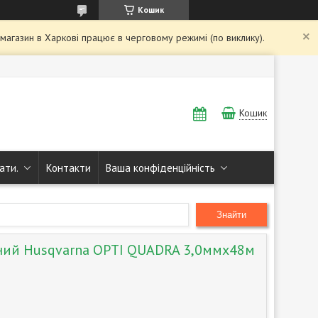
Кошик
і магазин в Харкові працює в черговому режимі (по виклику).
Кошик
ати.
Контакти
Ваша конфіденційність
Знайти
ний Husqvarna OPTI QUADRA 3,0ммx48м