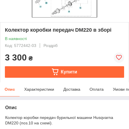
Колектор коробки передач DM220 в зборі
В наявності
Код: 5772442-03
Роздріб
3 300
₴
Купити
Опис
Характеристики
Доставка
Оплата
Умови п
Опис
Колектор коробки передач бурильної машини Husqvarna
DM220 (поз.10 на схемі).