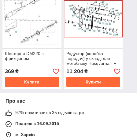
Шестерня DM220 з
Редуктор (коробка
фрикціоном
передач) у складі для
мотоблоку Husqvarna TF
338
369
11 204
₴
₴
Купити
Купити
Про нас
97% позитивних з 35 відгуків за рік
Працює з 16.09.2015
м. Харків