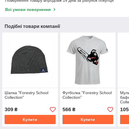
Повернення товару впродовж 14 днів за рахунок покупця
Всі умови повернення
Подібні товари компанії
Шапка "Forestry School
Футболка "Forestry School
Мул
Collection"
Collection"
бафф
Coll
309
566
105
₴
₴
Купити
Купити