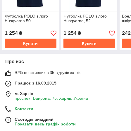
Футболка POLO з лого
Футболка POLO з лого
Брел
Нusqvarna 50
Нusqvarna, 52
шкір
1 254
1 254
242
₴
₴
Купити
Купити
Про нас
97% позитивних з 35 відгуків за рік
Працює з 16.09.2015
м. Харків
проспект Байрона, 75, Харків, Україна
Контакти
Сьогодні вихідний
Показати весь графік роботи