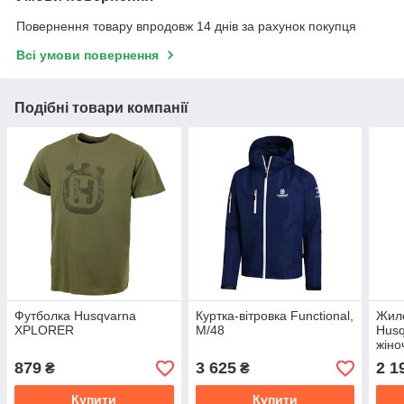
Повернення товару впродовж 14 днів за рахунок покупця
Всі умови повернення
Подібні товари компанії
Футболка Husqvarna
Куртка-вітровка Functional,
Жиле
XPLORER
М/48
Hus
жіно
879
3 625
2 1
₴
₴
Купити
Купити