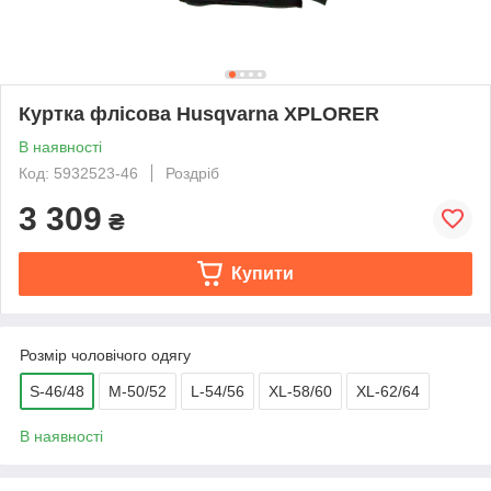
Куртка флісова Husqvarna XPLORER
В наявності
Код: 5932523-46
Роздріб
3 309
₴
Купити
Розмір чоловічого одягу
S-46/48
M-50/52
L-54/56
XL-58/60
XL-62/64
В наявності