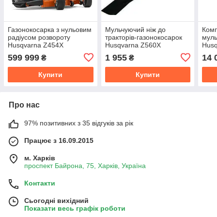
Газонокосарка з нульовим
Мульчуючий ніж до
Комп
радіусом розвороту
тракторів-газонокосарок
муль
Husqvarna Z454X
Husqvarna Z560X
Husq
599 999
1 955
14 
₴
₴
Купити
Купити
Про нас
97% позитивних з 35 відгуків за рік
Працює з 16.09.2015
м. Харків
проспект Байрона, 75, Харків, Україна
Контакти
Сьогодні вихідний
Показати весь графік роботи