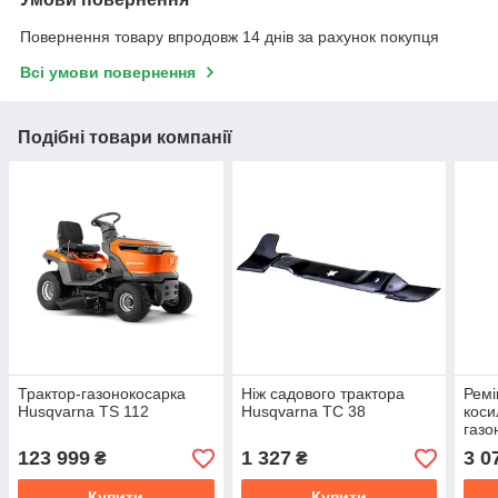
Повернення товару впродовж 14 днів за рахунок покупця
Всі умови повернення
Подібні товари компанії
Трактор-газонокосарка
Ніж садового трактора
Ремі
Husqvarna TS 112
Husqvarna TC 38
коси
газо
TC 1
123 999
1 327
3 0
₴
₴
138
Купити
Купити