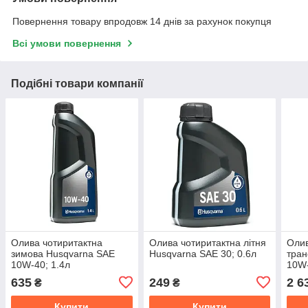
Повернення товару впродовж 14 днів за рахунок покупця
Всі умови повернення
Подібні товари компанії
Олива чотиритактна
Олива чотиритактна літня
Олив
зимова Husqvarna SAE
Husqvarna SAE 30; 0.6л
тран
10W-40; 1.4л
10W-
635
249
2 6
₴
₴
Купити
Купити