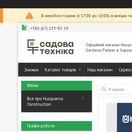
В неробочі години (з 17:00 до 10:00), в вихідні 
+380 (67) 133-92-10
Офіційний магазин Husqva
Gardena, Partner в Харков
Знижки
Каталог товарів
Наш магазин
Сервіс
Все про Husqvarna
Construction
Графік роботи