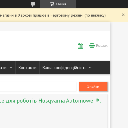
Кошик
і магазин в Харкові працює в черговому режимі (по виклику).
Кошик
ати.
Контакти
Ваша конфіденційність
Знайти
ce для роботів Husqvarna Automower®;