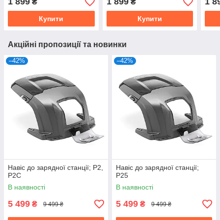
1 899
1 899
1 8
₴
₴
Купити
Купити
Акційні пропозиції та новинки
–42%
–42%
Навіс до зарядної станції; Р2,
Навіс до зарядної станції;
Р2С
Р25
В наявності
В наявності
5 499
5 499
₴
₴
9 499 ₴
9 499 ₴