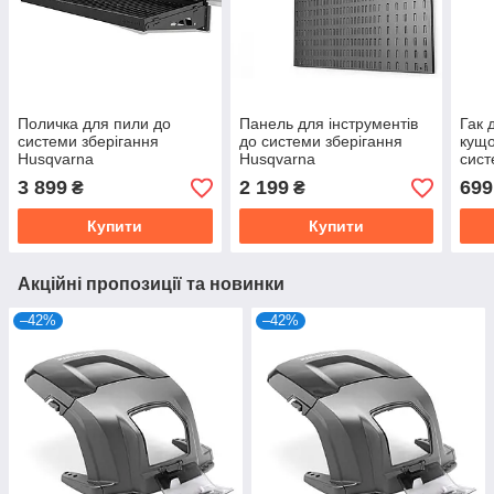
Поличка для пили до
Панель для інструментів
Гак 
системи зберігання
до системи зберігання
кущо
Husqvarna
Husqvarna
сист
Husq
3 899
2 199
699
₴
₴
Купити
Купити
Акційні пропозиції та новинки
–42%
–42%