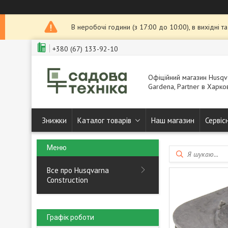
В неробочі години (з 17:00 до 10:00), в вихідні 
+380 (67) 133-92-10
Офіційний магазин Husqva
Gardena, Partner в Харков
Знижки
Каталог товарів
Наш магазин
Сервіс
Все про Husqvarna
Construction
Графік роботи