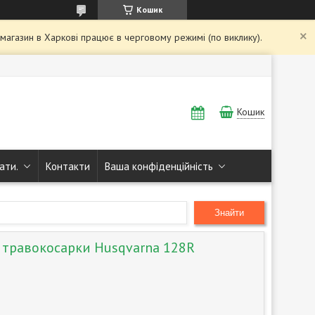
Кошик
і магазин в Харкові працює в черговому режимі (по виклику).
Кошик
ати.
Контакти
Ваша конфіденційність
Знайти
 травокосарки Husqvarna 128R