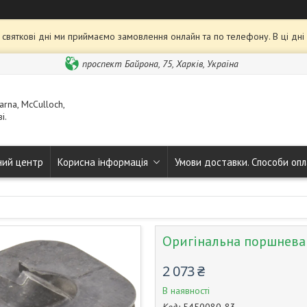
та святкові дні ми приймаємо замовлення онлайн та по телефону. В ці дн
проспект Байрона, 75, Харків, Україна
rna, McCulloch,
і.
ний центр
Корисна інформація
Умови доставки. Способи опл
Оригінальна поршнева
2 073 ₴
В наявності