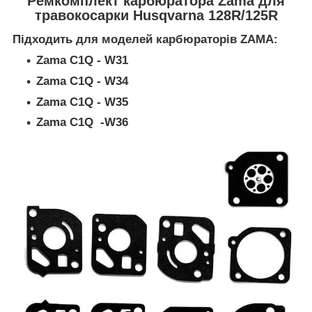
Ремкомплект карбюратора Zama для
травокосарки Husqvarna 128R/125R
Підходить для моделей карбюраторів ZAMA:
Zama C1Q - W31
Zama C1Q - W34
Zama C1Q - W35
Zama C1Q -W36