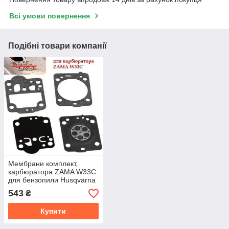
Всі умови повернення
Подібні товари компанії
Мембрани комплект,
карбюратора ZAMA W33C
для бензопили Husqvarna
236, 240 (випуску до
543
₴
2014р)
Купити