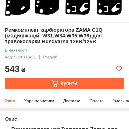
Ремкомплект карбюратора ZAMA C1Q
(модифікацій: W31,W34,W35,W36) для
травокосарки Husqvarna 128R/125R
В наявності
Код: 5048118-01
Роздріб
543
₴
Купити
Опис
Характеристики
Доставка
Оплата
Умови п
Опис