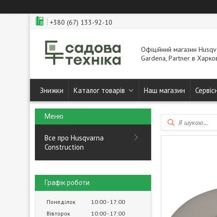
+380 (67) 133-92-10
Офіційний магазин Husqva
Gardena, Partner в Харков
Знижки
Каталог товарів
Наш магазин
Сервіс
Все про Husqvarna
Construction
Графік роботи
Понеділок
10:00
17:00
Вівторок
10:00
17:00