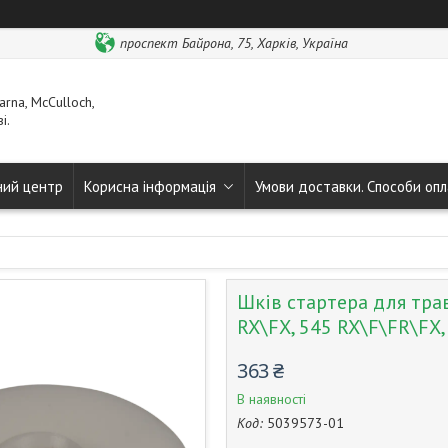
проспект Байрона, 75, Харків, Україна
rna, McCulloch,
і.
ний центр
Корисна інформація
Умови доставки. Способи опл
Шків стартера для тра
RX\FX, 545 RX\F\FR\FX
363 ₴
В наявності
Код:
5039573-01