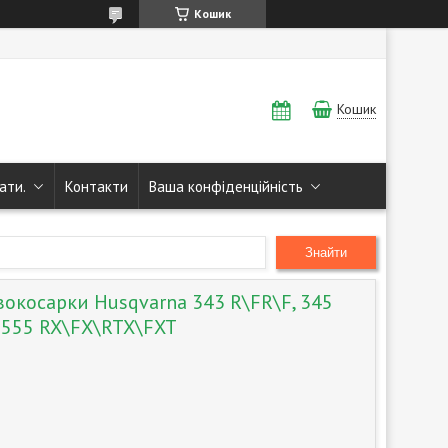
Кошик
Кошик
ати.
Контакти
Ваша конфіденційність
Знайти
вокосарки Husqvarna 343 R\FR\F, 345
, 555 RX\FX\RTX\FXT