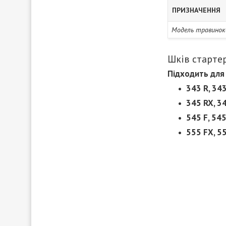
ПРИЗНАЧЕННЯ
Модель травинок
Шків стартер
Підходить для
343 R, 343
345 RX, 3
545 F, 545
555 FX, 5