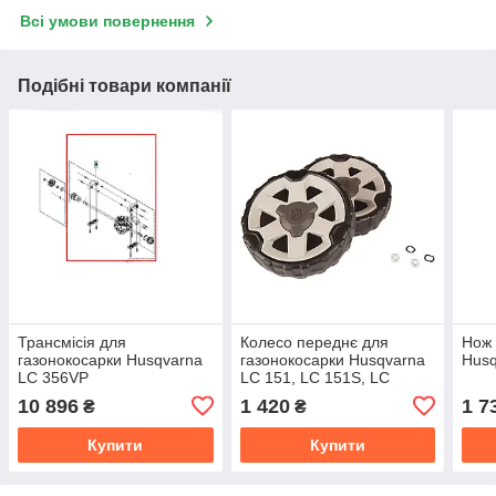
Всі умови повернення
Подібні товари компанії
Трансмісія для
Колесо переднє для
Нож 
газонокосарки Husqvarna
газонокосарки Husqvarna
Husq
LC 356VP
LC 151, LC 151S, LC
356VP
10 896
1 420
1 7
₴
₴
Купити
Купити