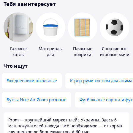
Тебя заинтересует
Газовые
Материалы
Пляжные
Спортивные
котлы
для
коврики
игровые мячи
устройства
Что ищут
полимерных
полов
Ежедневники школьные
K-pop руми костюм для анима
Бутсы Nike Air Zoom розовые
Футбольные ворота и фу
Prom — крупнейший маркетплейс Украины. Здесь 6
млн покупателей находят всё необходимое — от корма
для щенков до бронежилетов. А 60 тыс.