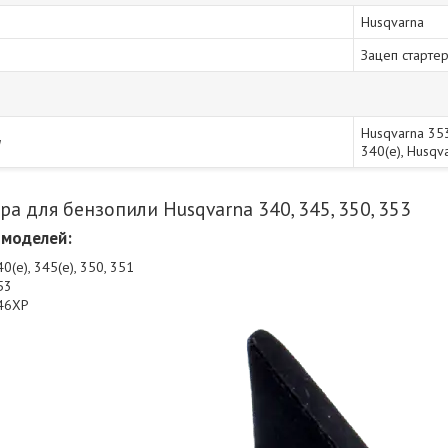
Husqvarna
Зацеп старте
Husqvarna 353
и
340(e), Husqv
ра для бензопили Husqvarna 340, 345, 350, 353
 моделей:
0(e), 345(e), 350, 351
53
346XP