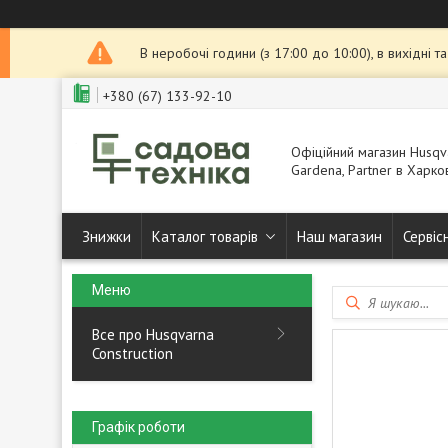
В неробочі години (з 17:00 до 10:00), в вихідні 
+380 (67) 133-92-10
Офіційний магазин Husqva
Gardena, Partner в Харков
Знижки
Каталог товарів
Наш магазин
Сервіс
Все про Husqvarna
Construction
Графік роботи