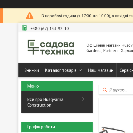
В неробочі години (з 17:00 до 10:00), в вихідні 
+380 (67) 133-92-10
Офіційний магазин Husqva
Gardena, Partner в Харков
Знижки
Каталог товарів
Наш магазин
Сервіс
Все про Husqvarna
Construction
Графік роботи