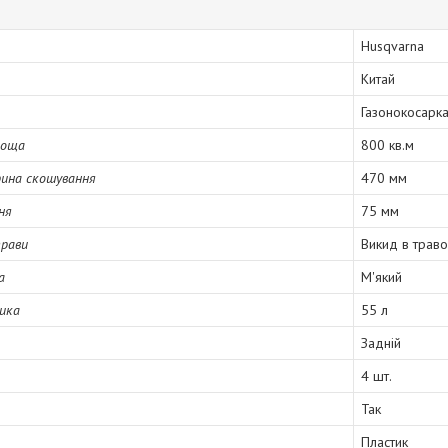
Husqvarna
Китай
Газонокосарк
лоща
800 кв.м
ина скошування
470 мм
ня
75 мм
трави
Викид в траво
а
М'який
ика
55 л
Задній
4 шт.
Так
Пластик