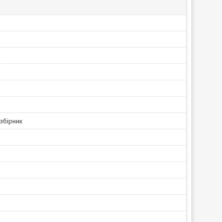
а
збірник