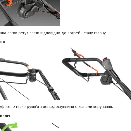
жна легко регулювати відповідно до потреб і стану газону
в'я
мфортне м'яке руків'я з легкодоступними органами керування.
анням