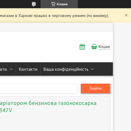
Кошик
і магазин в Харкові працює в черговому режимі (по виклику).
Кошик
ати.
Контакти
Ваша конфіденційність
Знайти
варіатором бензинова газонокосарка
 347V