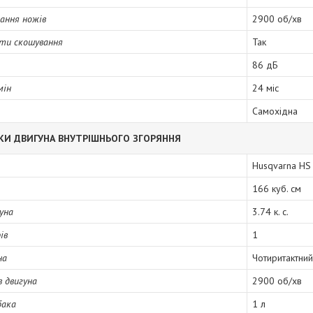
ання ножів
2900 об/хв
оти скошування
Так
86 дБ
мін
24 міс
Самохідна
КИ ДВИГУНА ВНУТРІШНЬОГО ЗГОРЯННЯ
Husqvarna HS
166 куб. см
уна
3.74 к. с.
ів
1
на
Чотиритактний
в двигуна
2900 об/хв
бака
1 л