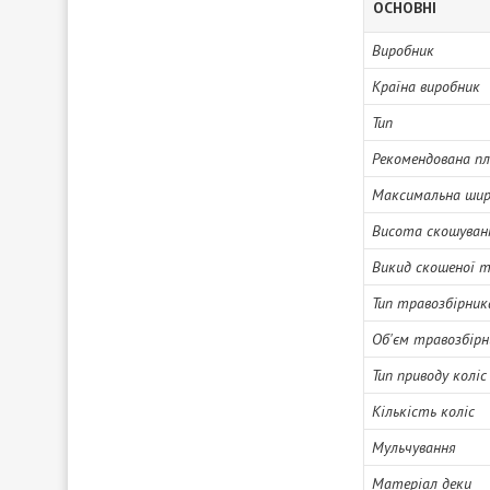
ОСНОВНІ
Виробник
Країна виробник
Тип
Рекомендована п
Максимальна шир
Висота скошуван
Викид скошеної 
Тип травозбірник
Об'єм травозбірн
Тип приводу коліс
Кількість коліс
Мульчування
Матеріал деки