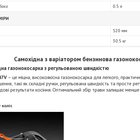
бака
0.5 л
МІРИ
520 мм
30.5 кг
Самохідна з варіатором бензинова газоноко
дна газонокосарка з регульованою швидкістю
47V
– це міцна, високоякісна газонокосарка для легкого, практи
ішення, такі як складні ручки, регульована швидкість та просте р
дові результати косіння. Оптимальний збір трави залишає менше 
 коліс