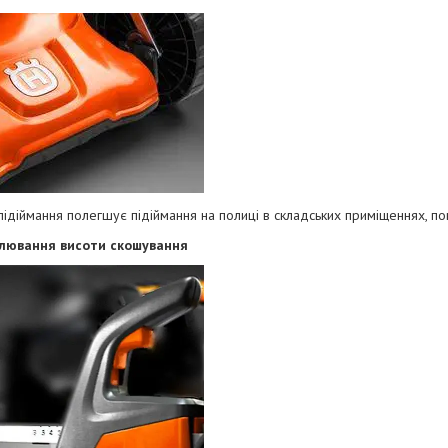
підіймання пол
егшує підіймання на полиці в складських приміщеннях, п
лювання висоти скошування