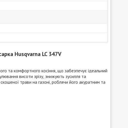
сарка Husqvarna LC 347V
чного та комфортного косіння, що забезпечує ідеальний
егулювання висоти зрізу, знижують зусилля та
скошеної трави на газоні, роблячи його акуратним та