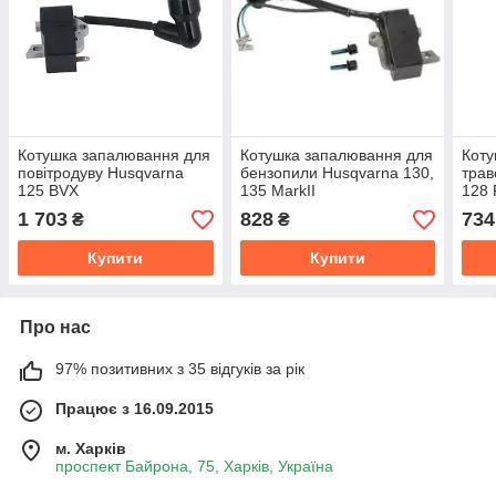
Котушка запалювання для
Котушка запалювання для
Коту
повітродуву Husqvarna
бензопили Husqvarna 130,
трав
125 BVX
135 MarkII
128 
(використовується в парі з
1 703
828
734
₴
₴
карбюратором WALBRO)
Купити
Купити
Про нас
97% позитивних з 35 відгуків за рік
Працює з 16.09.2015
м. Харків
проспект Байрона, 75, Харків, Україна