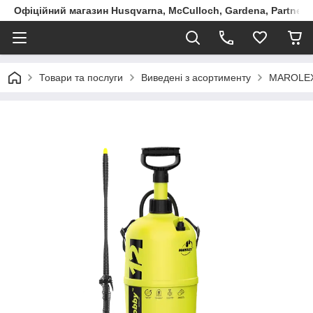
Офіційний магазин Husqvarna, McCulloch, Gardena, Partner в
Товари та послуги
Виведені з асортименту
MAROLEX 