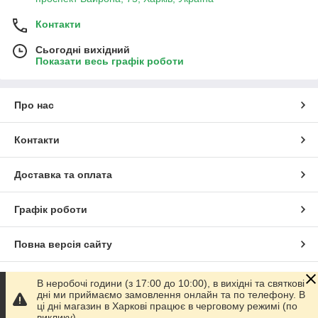
Контакти
Сьогодні вихідний
Показати весь графік роботи
Про нас
Контакти
Доставка та оплата
Графік роботи
Повна версія сайту
Сайт створено на маркетплейсі
Prom.ua
В неробочі години (з 17:00 до 10:00), в вихідні та святкові
дні ми приймаємо замовлення онлайн та по телефону. В
ці дні магазин в Харкові працює в черговому режимі (по
Політика конфіденційності
виклику).