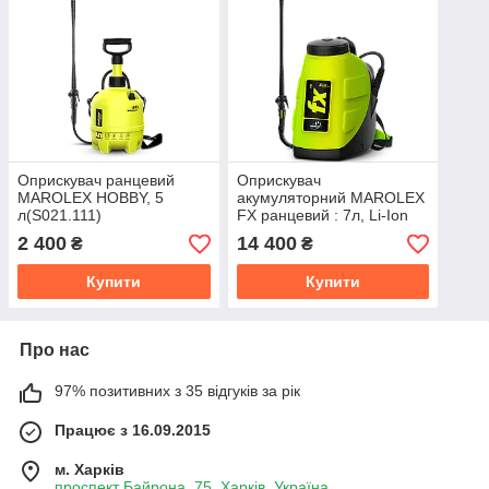
Оприскувач ранцевий
Оприскувач
MAROLEX HOBBY, 5
акумуляторний MAROLEX
л(S021.111)
FX ранцевий : 7л, Li-Ion
3.4 A*h(3,5год) (з композ
2 400
14 400
₴
₴
захистом)
Купити
Купити
Про нас
97% позитивних з 35 відгуків за рік
Працює з 16.09.2015
м. Харків
проспект Байрона, 75, Харків, Україна