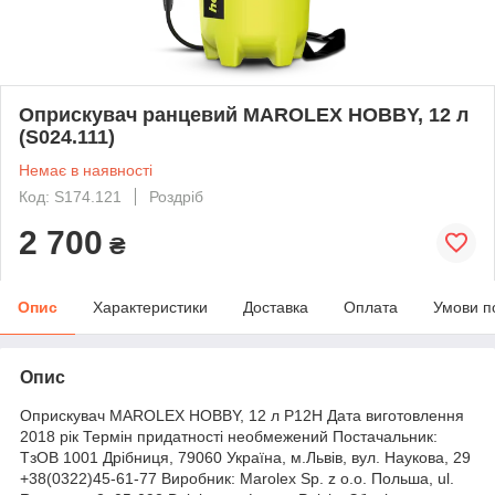
Оприскувач ранцевий MAROLEX HOBBY, 12 л
(S024.111)
Немає в наявності
Код: S174.121
Роздріб
2 700
₴
Опис
Характеристики
Доставка
Оплата
Умови п
Опис
Оприскувач MAROLEX HOBBY, 12 л P12H Дата виготовлення
2018 рік Термін придатності необмежений Постачальник:
ТзОВ 1001 Дрібниця, 79060 Україна, м.Львів, вул. Наукова, 29
+38(0322)45-61-77 Виробник: Marolex Sp. z o.o. Польша, ul.