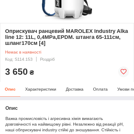
Оприскувач ранцевий MAROLEX Industry Alka
line 12: 11L, 0,4MPa,EPDM. штанга 65-111см,
шланг170см [4]
Немає в наявності
Код: S114.153
Роздріб
3 650
₴
Опис
Характеристики
Доставка
Оплата
Умови п
Опис
Важка промисловість і агресивна хімія вимагають
довговічності на найвищому рівні. Незалежно від реакції pH,
наші обприскувачі industry стійкі до зношування. Стійкість і