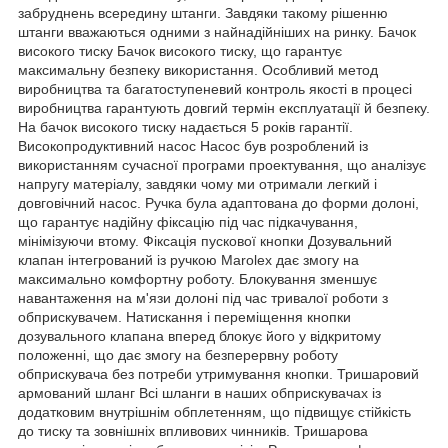
забруднень всередину штанги. Завдяки такому рішенню
штанги вважаються одними з найнадійніших на ринку. Бачок
високого тиску Бачок високого тиску, що гарантує
максимальну безпеку використання. Особливий метод
виробництва та багатоступеневий контроль якості в процесі
виробництва гарантують довгий термін експлуатації й безпеку.
На бачок високого тиску надається 5 років гарантії.
Високопродуктивний насос Насос був розроблений із
використанням сучасної програми проектування, що аналізує
напругу матеріалу, завдяки чому ми отримали легкий і
довговічний насос. Ручка була адаптована до форми долоні,
що гарантує надійну фіксацію під час підкачування,
мінімізуючи втому. Фіксація пускової кнопки Дозувальний
клапан інтегрований із ручкою Marolex дає змогу на
максимально комфортну роботу. Блокування зменшує
навантаження на м'язи долоні під час тривалої роботи з
обприскувачем. Натискання і переміщення кнопки
дозувального клапана вперед блокує його у відкритому
положенні, що дає змогу на безперервну роботу
обприскувача без потреби утримування кнопки. Тришаровий
армований шланг Всі шланги в наших обприскувачах із
додатковим внутрішнім обплетенням, що підвищує стійкість
до тиску та зовнішніх впливових чинників. Тришарова