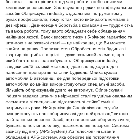
безпека — наш пріоритет під час роботи з небезпечними
хімічними речовинами. Застосування рідких дезінфікувальних
засобів Обприскувач industry є ідеальним інструментом у
руках професіонала, тому їх так часто вибирають компанії з
дезінфекції. Дезинсекция Боротьба з комахами — трудомістка
та важка робота, тому варто обладнати себе обладнанням
найвищої якості. Бачок високого тиску з 5-річною гарантією та
штангою з неіржавкої сталі — це найкраще, що Ви можете
знайти на ринку. Пропитка стен Оброблення стін будинків і
квартир від грибка та цвілі — дуже важливий елемент, про
який багато хто з нас забувають. Обприскувачі industry,
завдяки своїй великій місткості, ідеально підходять для
нанесення препаратів на стіни будівель. Мийка кузова
автомобіля В автомийці, де для попередньої підготовки
автомобіля до мийки використовуються спеціальні засоби,
більшість обприскувачів довго не витримує. Обприскувачі
industry завдяки штанги з неіржавкої сталі та ущільнювальним
елементам зі спеціально підготовленої стійкої суміші
витримують роки. Нейтралізація Спеціалізовані служби
використовують наші обприскувачі для нейтралізації витоків
олій та інших речовин. Засіб, що наноситься обприскувачем,
буквально поглинає оливу, незалежно від поверхні. Система
захисту від пилу (APS System) Усі телескопічні штанги
обладнані в APS-систему, яка оберігає від потрапляння