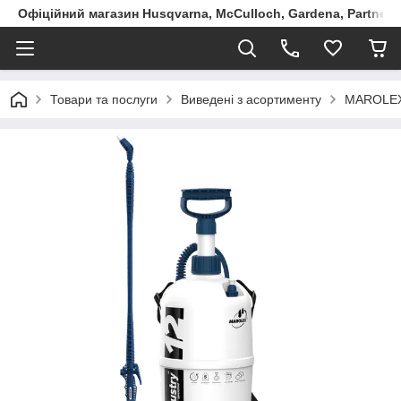
Офіційний магазин Husqvarna, McCulloch, Gardena, Partner в
Товари та послуги
Виведені з асортименту
MAROLEX 