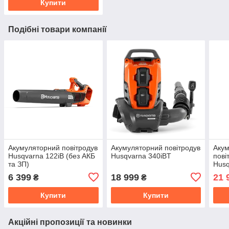
Купити
Подібні товари компанії
Акумуляторний повітродув
Акумуляторний повітродув
Аку
Husqvarna 122iB (без АКБ
Husqvarna 340iBT
пові
та ЗП)
Husq
6 399
18 999
21 
₴
₴
Купити
Купити
Акційні пропозиції та новинки