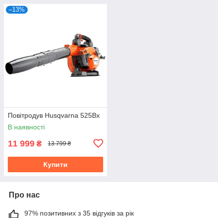
–13%
Повітродув Husqvarna 525Bx
В наявності
11 999
₴
13 799 ₴
Купити
Про нас
97% позитивних з 35 відгуків за рік