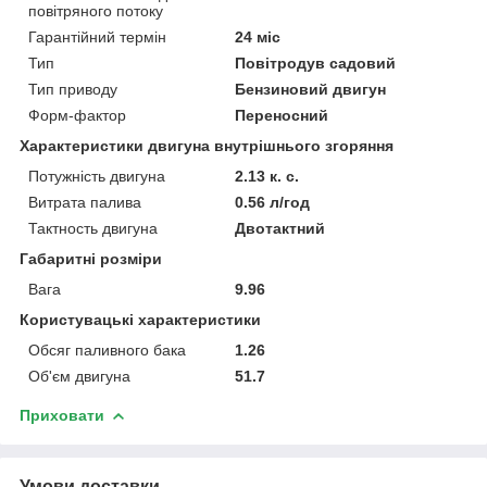
повітряного потоку
Гарантійний термін
24 міс
Тип
Повітродув садовий
Тип приводу
Бензиновий двигун
Форм-фактор
Переносний
Характеристики двигуна внутрішнього згоряння
Потужність двигуна
2.13 к. с.
Витрата палива
0.56 л/год
Тактность двигуна
Двотактний
Габаритні розміри
Вага
9.96
Користувацькі характеристики
Обсяг паливного бака
1.26
Об'єм двигуна
51.7
Приховати
Умови доставки