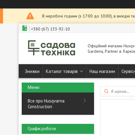
В неробочі години (з 17:00 до 10:00), в вихідні 
+380 (67) 133-92-10
Офіційний магазин Husqva
Gardena, Partner в Харков
Знижки
Каталог товарів
Наш магазин
Сервіс
Все про Husqvarna
Construction
Графік роботи