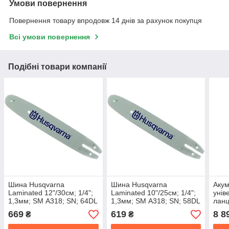
Умови повернення
Повернення товару впродовж 14 днів за рахунок покупця
Всі умови повернення
Подібні товари компанії
Шина Husqvarna
Шина Husqvarna
Аку
Laminated 12"/30см; 1/4";
Laminated 10"/25см; 1/4";
унів
1,3мм; SM А318; SN; 64DL
1,3мм; SM А318; SN; 58DL
ланц
(до висоторіза)
(до висоторіза)
комб
669
619
8 8
₴
₴
P +P