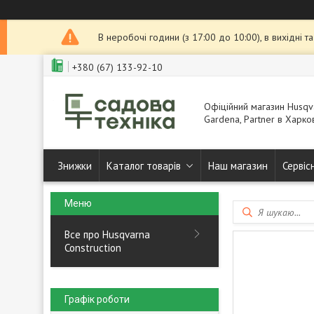
В неробочі години (з 17:00 до 10:00), в вихідні 
+380 (67) 133-92-10
Офіційний магазин Husqva
Gardena, Partner в Харков
Знижки
Каталог товарів
Наш магазин
Сервіс
Все про Husqvarna
Construction
Графік роботи