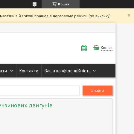
Кошик
і магазин в Харкові працює в черговому режимі (по виклику).
Кошик
ати.
Контакти
Ваша конфіденційність
Знайти
ензинових двигунів