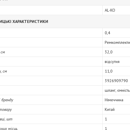
AL-KO
ИЦЬКІ ХАРАКТЕРИСТИКИ
0,4
Ремкомплекти
 см
32,0
відсутня
, см
11,0
3926909790
шланг, ємність
ї бренду
Німеччина
товару
Китай
вці, шт
1
них місць
1