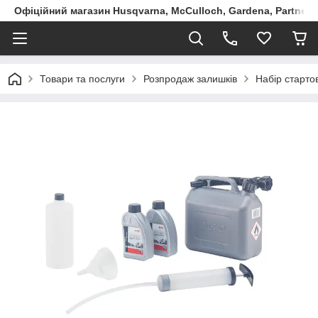
Офіційний магазин Husqvarna, McCulloch, Gardena, Partner в
Товари та послуги
Розпродаж залишків
Набір старто