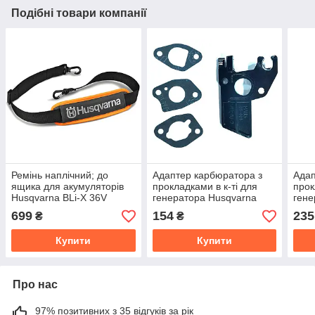
Подібні товари компанії
Ремінь наплічний; до
Адаптер карбюратора з
Адап
ящика для акумуляторів
прокладками в к-ті для
прок
Husqvarna BLi-X 36V
генератора Husqvarna
гене
G3200P
G55
699
154
235
₴
₴
Купити
Купити
Про нас
97% позитивних з 35 відгуків за рік