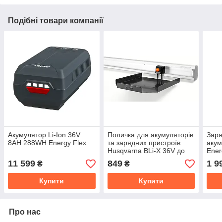
Подібні товари компанії
Акумулятор Li-Ion 36V
Поличка для акумуляторів
Заря
8AH 288WH Energy Flex
та зарядних пристроїв
акум
Husqvarna BLi-X 36V до
Ener
системи зберігання
11 599
849
1 9
₴
₴
Husqvarna
Купити
Купити
Про нас