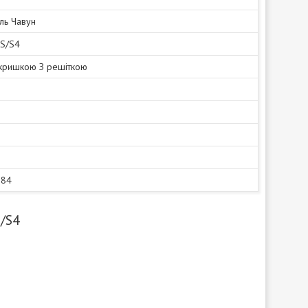
ль Чавун
 S/S4
 кришкою З решіткою
584
S/S4