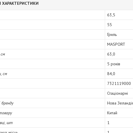
І ХАРАКТЕРИСТИКИ
63,5
55
Гриль
MASPORT
 см
63,0
5 років
, см
84,0
7321119000
Стаціонарні
ї бренду
Нова Зеланді
товару
Китай
вці, шт
1
них місць
1