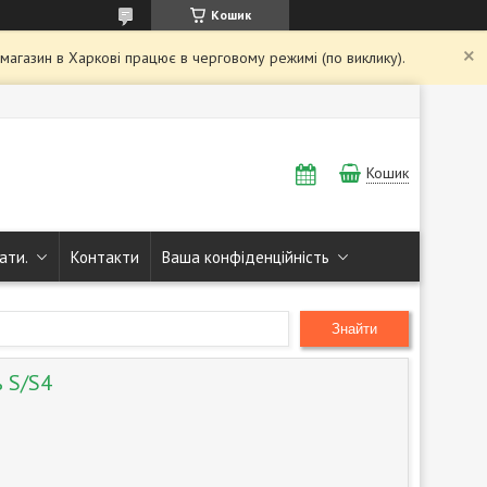
Кошик
і магазин в Харкові працює в черговому режимі (по виклику).
Кошик
ати.
Контакти
Ваша конфіденційність
Знайти
 S/S4