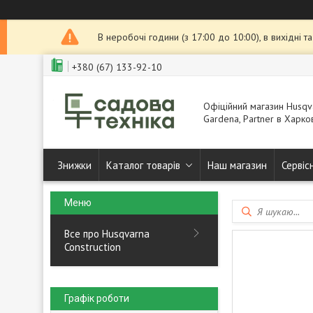
В неробочі години (з 17:00 до 10:00), в вихідні 
+380 (67) 133-92-10
Офіційний магазин Husqva
Gardena, Partner в Харков
Знижки
Каталог товарів
Наш магазин
Сервіс
Все про Husqvarna
Construction
Графік роботи