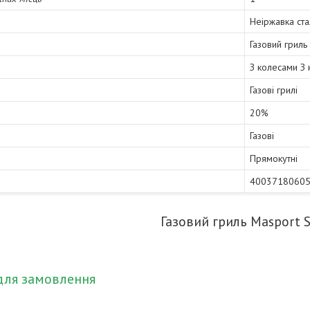
Неіржавка ста
Газовий гриль
З колесами З
Газові грилі
20%
Газові
Прямокутні
4003718060
Газовий гриль Masport 
для замовлення