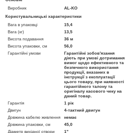
Виробник
AL-KO
Користувальницькі характеристики
Вага в упаковці
15,4
Вага (кг)
13,5
Висота подавання
36 м
Висота упаковки, см
56,0
Гарантійні умови
Гарантійні зобов'язання
діють при умові дотримання
вимог щодо ефективного та
безпечного використання
продукції, вказаних в
інструкції з експлуатації
цього товару, при наявності
гарантійного талону та
оригіналу касового чеку на
даний товар.
Гарантія
1 рік
Двигун
4-тактний двигун
Довжина кабелю живлення
немає
Довжина упаковки, см
45,0
Діаметр вихідної отвори
1"