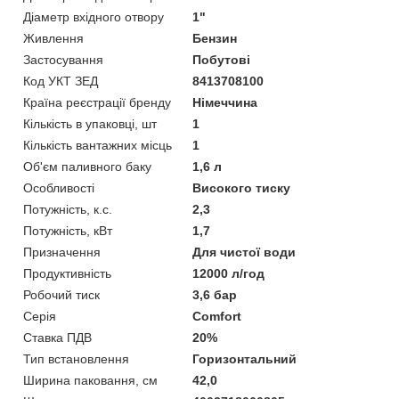
Діаметр вхідного отвору
1"
Живлення
Бензин
Застосування
Побутові
Код УКТ ЗЕД
8413708100
Країна реєстрації бренду
Німеччина
Кількість в упаковці, шт
1
Кількість вантажних місць
1
Об'єм паливного баку
1,6 л
Особливості
Високого тиску
Потужність, к.с.
2,3
Потужність, кВт
1,7
Призначення
Для чистої води
Продуктивність
12000 л/год
Робочий тиск
3,6 бар
Серія
Comfort
Ставка ПДВ
20%
Тип встановлення
Горизонтальний
Ширина паковання, см
42,0